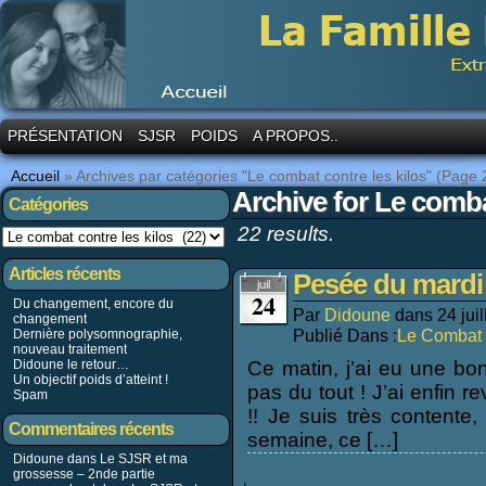
PRÉSENTATION
SJSR
POIDS
A PROPOS..
Accueil
»
Archives par catégories "Le combat contre les kilos"
(Page 
Archive for Le comba
Catégories
22 results.
Articles récents
Pesée du mardi 2
juil
24
Du changement, encore du
Par
Didoune
dans
24 jui
changement
Publié Dans :
Le Combat 
Dernière polysomnographie,
nouveau traitement
Didoune le retour…
Ce matin, j’ai eu une bon
Un objectif poids d’atteint !
pas du tout ! J’ai enfin 
Spam
!! Je suis très contente
Commentaires récents
semaine, ce […]
Didoune dans
Le SJSR et ma
grossesse – 2nde partie