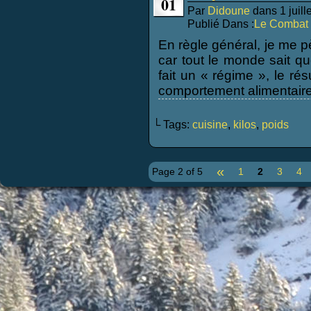
01
Par
Didoune
dans
1 juil
Publié Dans :
Le Combat 
En règle général, je me p
car tout le monde sait q
fait un « régime », le rés
comportement alimentaire
└ Tags:
cuisine
,
kilos
,
poids
«
Page 2 of 5
1
2
3
4