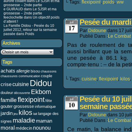
aurore colaert dans
Le SJSR et ma
└ Tags:
flexipoint
,
poids
,
ww
grossesse – 2nde partie
e GUIRAUD
dans
Le SJSR et ma
grossesse – 2nde partie
feeclochette dans
Un objectif poids
Pesée du mardi 1
d’atteint !
juil
17
La Famille Didou - Pesée du 10
juillet 2012, retour sur la semaine
Par
Didoune
dans
17 jui
passée
dans
Poids
Publié Dans :
Le Combat 
Archives
Pas de roulement de tam
aussi brillant que la se
une pesée à 86.1 kg. C’
Tags
compte-tenu : – de la peti
achats
allergie
bisou
chaussons
couple
chaussures
communication
└ Tags:
cuisine
,
flexipoint
,
kilos
Didou
cuisine
crise
Ekbom
douleur
découverte
Pesée du 10 juil
flexipoint
famille
juil
fête
10
semaine passé
gouter
grossesse
informatique
kilos
jardin
langage des
jeu
lait
Par
Didoune
dans
10 jui
maladie
Publié Dans :
Le Combat 
maman
signes
moral
nounou
médecin
Ce matin, la balance ind