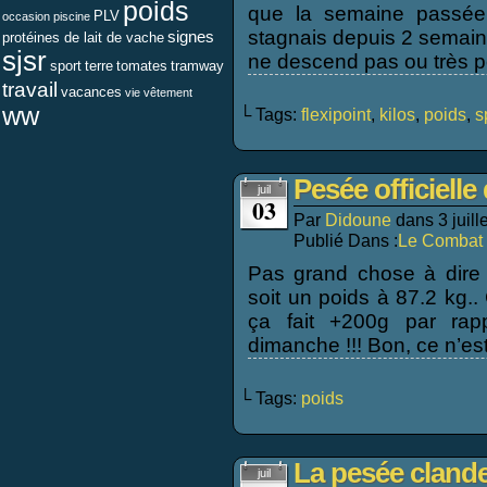
poids
que la semaine passée 
PLV
occasion
piscine
stagnais depuis 2 semaine
signes
protéines de lait de vache
sjsr
ne descend pas ou très p
sport
terre
tomates
tramway
travail
vacances
vie
vêtement
ww
└ Tags:
flexipoint
,
kilos
,
poids
,
s
Pesée officielle 
juil
03
Par
Didoune
dans
3 juil
Publié Dans :
Le Combat 
Pas grand chose à dire 
soit un poids à 87.2 kg..
ça fait +200g par rap
dimanche !!! Bon, ce n’es
└ Tags:
poids
La pesée clande
juil