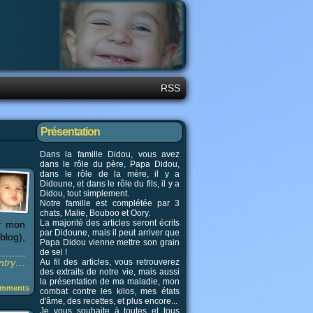
RSS
Présentation
Dans la famille Didou, vous avez
dans le rôle du père, Papa Didou,
dans le rôle de la mère, il y a
Didoune, et dans le rôle du fils, il y a
Didou, tout simplement.
Notre famille est complétée par 3
chats, Malie, Bouboo et Oory.
La majorité des articles seront écrits
ur mon
par Didoune, mais il peut arriver que
blog),
Papa Didou vienne mettre son grain
de sel !
entry…
Au fil des articles, vous retrouverez
des extraits de notre vie, mais aussi
la présentation de ma maladie, mon
mments
combat contre les kilos, mes états
d'âme, des recettes, et plus encore...
Je vous souhaite à toutes et tous