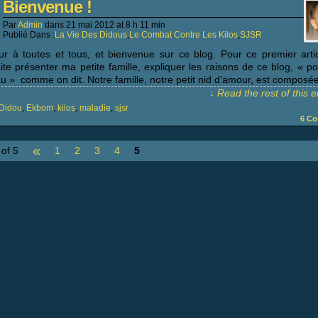
Bienvenue !
Par
Admin
dans
21 mai 2012
at
8 h 11 min
Publié Dans :
La Vie Des Didous
,
Le Combat Contre Les Kilos
,
SJSR
ur à toutes et tous, et bienvenue sur ce blog. Pour ce premier artic
ite présenter ma petite famille, expliquer les raisons de ce blog, « po
au » comme on dit. Notre famille, notre petit nid d’amour, est composé
↓ Read the rest of this 
Didou
,
Ekbom
,
kilos
,
maladie
,
sjsr
6
Co
«
of 5
1
2
3
4
5