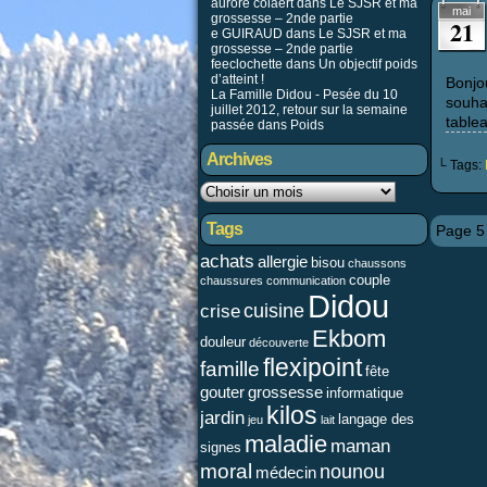
aurore colaert dans
Le SJSR et ma
mai
grossesse – 2nde partie
21
e GUIRAUD
dans
Le SJSR et ma
grossesse – 2nde partie
feeclochette dans
Un objectif poids
d’atteint !
Bonjo
La Famille Didou - Pesée du 10
souha
juillet 2012, retour sur la semaine
table
passée
dans
Poids
Archives
└ Tags:
Tags
Page 5 
achats
allergie
bisou
chaussons
couple
chaussures
communication
Didou
cuisine
crise
Ekbom
douleur
découverte
flexipoint
famille
fête
gouter
grossesse
informatique
kilos
jardin
langage des
jeu
lait
maladie
maman
signes
moral
nounou
médecin