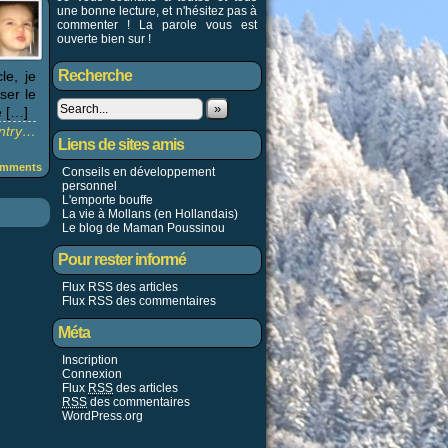
une bonne lecture, et n'hésitez pas à
commenter ! La parole vous est
ouverte bien sur !
Recherche
le, je
ser le
»
e […]
entry…
Liens de sites amis
mments
Conseils en développement
personnel
L'emporte bouffe
La vie à Mollans (en Hollandais)
Le blog de Maman Poussinou
Pour rester informé
Flux RSS des articles
Flux RSS des commentaires
Méta
Inscription
Connexion
Flux
RSS
des articles
RSS
des commentaires
WordPress.org