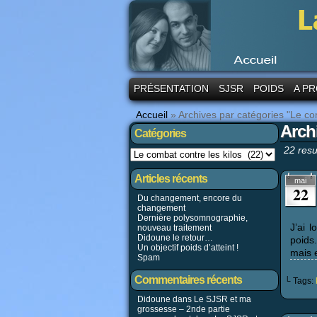
PRÉSENTATION
SJSR
POIDS
A PR
Accueil
»
Archives par catégories "Le com
Arch
Catégories
22 resu
Articles récents
mai
22
Du changement, encore du
changement
Dernière polysomnographie,
J’ai 
nouveau traitement
Didoune le retour…
poids.
Un objectif poids d’atteint !
mais e
Spam
Commentaires récents
└ Tags:
Didoune dans
Le SJSR et ma
grossesse – 2nde partie