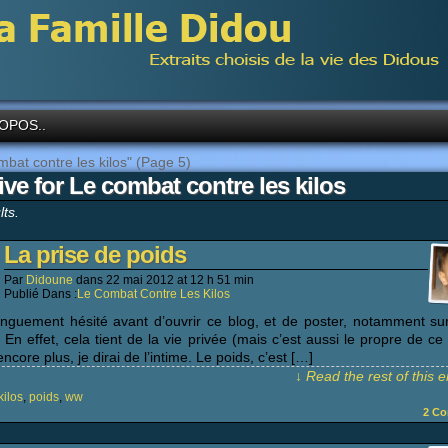
OPOS..
bat contre les kilos"
(Page 5)
ive for Le combat contre les kilos
lts.
La prise de poids
Par
Didoune
dans
22 mai 2012
at
12 h 51 min
Publié Dans :
Le Combat Contre Les Kilos
longuement hésité avant d’ouvrir ce blog, et de poster, notamment s
 En effet, cela tient de la vie privée (mais c’est aussi le propre de ce 
ncore plus, je dirai de l’intime. Le poids, c’est […]
↓ Read the rest of this 
kilos
,
poids
,
ww
2
Co