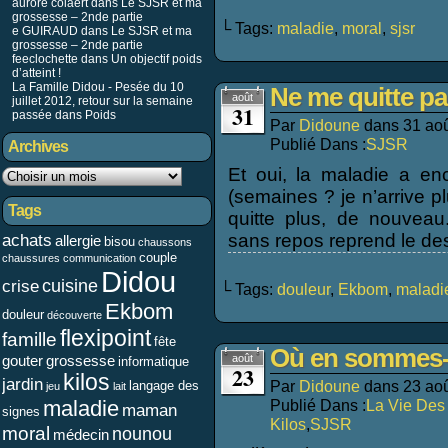
aurore colaert dans
Le SJSR et ma
grossesse – 2nde partie
└ Tags:
maladie
,
moral
,
sjsr
e GUIRAUD
dans
Le SJSR et ma
grossesse – 2nde partie
feeclochette dans
Un objectif poids
d’atteint !
La Famille Didou - Pesée du 10
Ne me quitte pas
août
juillet 2012, retour sur la semaine
31
passée
dans
Poids
Par
Didoune
dans
31 ao
Publié Dans :
SJSR
Archives
Et oui, la maladie a enc
(semaines ? je n’arrive p
Tags
quitte plus, de nouvea
sans repos reprend le de
achats
allergie
bisou
chaussons
couple
chaussures
communication
Didou
cuisine
crise
└ Tags:
douleur
,
Ekbom
,
maladi
Ekbom
douleur
découverte
flexipoint
famille
fête
Où en sommes-
gouter
grossesse
août
informatique
23
kilos
jardin
Par
Didoune
dans
23 ao
langage des
jeu
lait
maladie
Publié Dans :
La Vie Des
maman
signes
Kilos
,
SJSR
moral
nounou
médecin