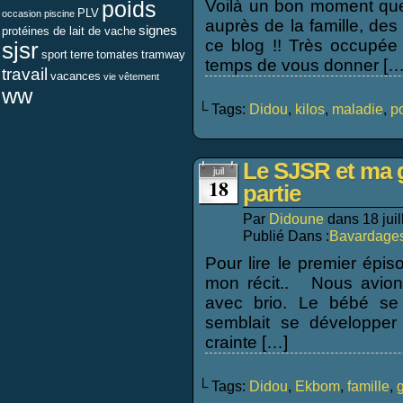
Voilà un bon moment que 
poids
PLV
occasion
piscine
auprès de la famille, de
signes
protéines de lait de vache
ce blog !! Très occupée 
sjsr
sport
terre
tomates
tramway
temps de vous donner […
travail
vacances
vie
vêtement
ww
└ Tags:
Didou
,
kilos
,
maladie
,
p
Le SJSR et ma 
juil
18
partie
Par
Didoune
dans
18 jui
Publié Dans :
Bavardage
Pour lire le premier épis
mon récit.. Nous avions
avec brio. Le bébé se p
semblait se développer
crainte […]
└ Tags:
Didou
,
Ekbom
,
famille
,