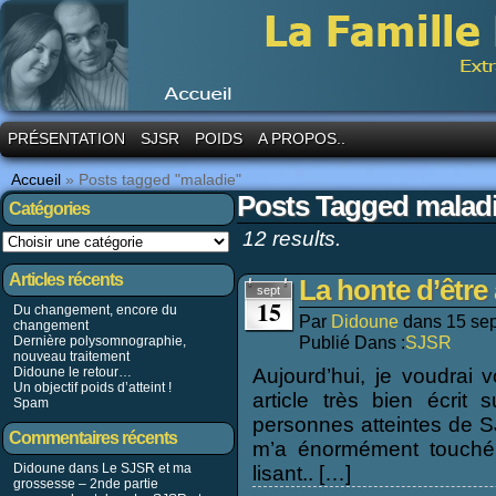
PRÉSENTATION
SJSR
POIDS
A PROPOS..
Accueil
»
Posts tagged "maladie"
Posts Tagged malad
Catégories
12 results.
Articles récents
La honte d’être
sept
15
Du changement, encore du
Par
Didoune
dans
15 se
changement
Publié Dans :
SJSR
Dernière polysomnographie,
nouveau traitement
Didoune le retour…
Aujourd’hui, je voudrai 
Un objectif poids d’atteint !
article très bien écrit 
Spam
personnes atteintes de S
Commentaires récents
m’a énormément touché
Didoune dans
Le SJSR et ma
lisant.. […]
grossesse – 2nde partie