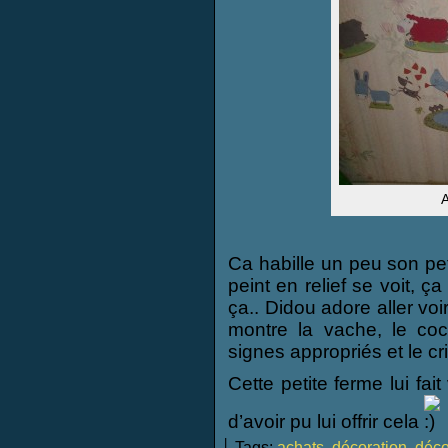
A
Ca habille un peu son pet
peint en relief se voit, ç
ça.. Didou adore aller voi
montre la vache, le coch
signes appropriés et le cri 
Cette petite ferme lui fait
d’avoir pu lui offrir cela
└ Tags:
achats
,
décoration
,
déco