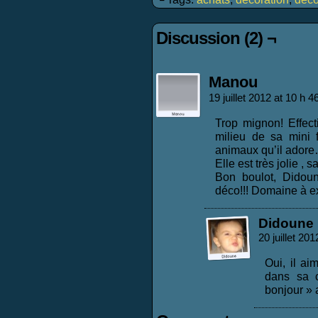
Discussion (2) ¬
Manou
19 juillet 2012 at 10 h 
Trop mignon! Effect
milieu de sa mini 
animaux qu’il adore
Elle est très jolie ,
Bon boulot, Didou
déco!!! Domaine à exp
Didoune
20 juillet 20
Oui, il a
dans sa c
bonjour » a