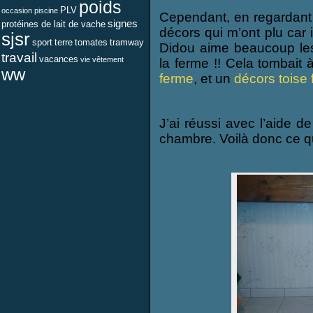
poids
PLV
occasion
piscine
Cependant, en regardant l
signes
protéines de lait de vache
décors qui m’ont plu car i
sjsr
sport
terre
tomates
tramway
Didou aime beaucoup les
travail
vacances
vie
vêtement
la ferme !! Cela tombait 
ww
ferme
, et un
décors toise
J’ai réussi avec l’aide d
chambre. Voilà donc ce q