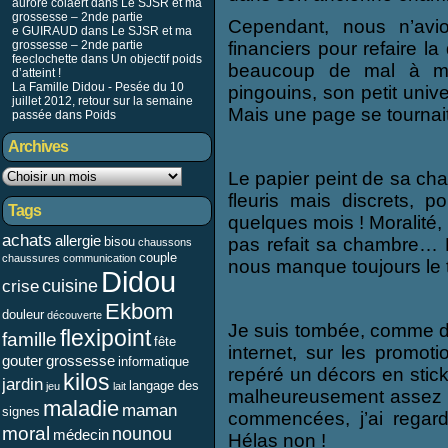
aurore colaert dans
Le SJSR et ma
grossesse – 2nde partie
Cependant, nous n’avi
e GUIRAUD
dans
Le SJSR et ma
grossesse – 2nde partie
financiers pour refaire l
feeclochette dans
Un objectif poids
beaucoup de mal à me 
d’atteint !
La Famille Didou - Pesée du 10
pingouins, son petit univ
juillet 2012, retour sur la semaine
Mais une page se tournait, 
passée
dans
Poids
Archives
Le papier peint de sa cha
fleuris mais discrets, po
Tags
quelques mois ! Moralité,
achats
allergie
bisou
pas refait sa chambre… E
chaussons
couple
chaussures
communication
nous manque toujours le 
Didou
cuisine
crise
Ekbom
douleur
découverte
Je suis tombée, comme d’
flexipoint
famille
fête
internet, sur les promot
gouter
grossesse
informatique
repéré un décors en stic
kilos
jardin
langage des
jeu
lait
malheureusement assez c
maladie
maman
signes
commencées, j’ai regard
moral
nounou
médecin
Hélas non !