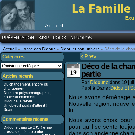
PRÉSENTATION
SJSR
POIDS
A PROPOS..
Accueil
»
La vie des Didous
»
Didou et son univers
»
Déco de la cham
‹ Prev
Catégories
Déco de la cha
juil
19
partie
Articles récents
Par
Didoune
dans
19 jui
Du changement, encore du
Publié Dans :
Didou Et S
changement
Dernière polysomnographie,
Nous avons déménagé alo
nouveau traitement
Didoune le retour…
Nouvelle région, nouvell
Un objectif poids d’atteint !
lui.
Spam
Commentaires récents
Nous avons choisi pour 
pour qu’il se sente tou
Didoune dans
Le SJSR et ma
grossesse – 2nde partie
dans son ancienne cham