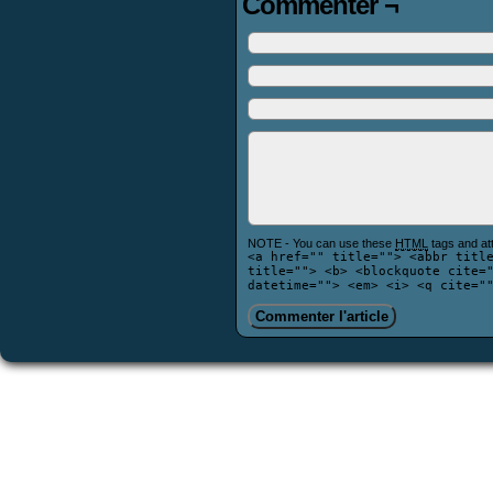
Commenter ¬
NOTE - You can use these
HTML
tags and att
<a href="" title=""> <abbr titl
title=""> <b> <blockquote cite=
datetime=""> <em> <i> <q cite="