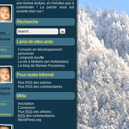
une bonne lecture, et n'hésitez pas à
commenter ! La parole vous est
ouverte bien sur !
Recherche
»
 7PL –
lusive
Liens de sites amis
entry…
Conseils en développement
personnel
menter
L'emporte bouffe
La vie à Mollans (en Hollandais)
Le blog de Maman Poussinou
Pour rester informé
Flux RSS des articles
Flux RSS des commentaires
nonyme
 façon
Méta
entry…
Inscription
Connexion
Flux
RSS
des articles
menter
RSS
des commentaires
WordPress.org