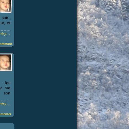
soir..
ur, et
entry…
omment
: les
onc ma
r son
entry…
menter