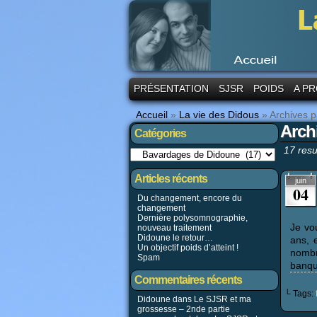
PRÉSENTATION
SJSR
POIDS
A PR
Accueil
»
La vie des Didous
»
Archives 
Arch
Catégories
17 resu
Articles récents
juin
04
Du changement, encore du
changement
Dernière polysomnographie,
Je vo
nouveau traitement
Didoune le retour…
ans, 
Un objectif poids d’atteint !
nombr
Spam
banqu
Commentaires récents
└ Tags:
Didoune dans
Le SJSR et ma
grossesse – 2nde partie