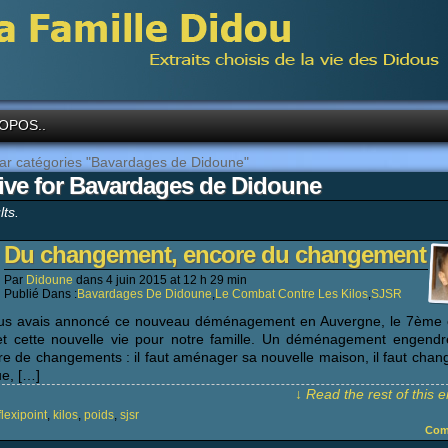
OPOS..
par catégories "Bavardages de Didoune"
ive for Bavardages de Didoune
lts.
Du changement, encore du changement
Par
Didoune
dans
4 juin 2015
at
12 h 29 min
Publié Dans :
Bavardages De Didoune
,
Le Combat Contre Les Kilos
,
SJSR
us avais annoncé ce nouveau déménagement en Auvergne, le 7ème 
et cette nouvelle vie pour notre famille. Un déménagement engend
e de changements : il faut aménager sa nouvelle maison, il faut chan
e, […]
↓ Read the rest of this 
flexipoint
,
kilos
,
poids
,
sjsr
Com