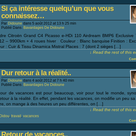
Si ça intéresse quelqu’un que vous
connaissez…
Par
Didoune
dans
5 août 2012
at
13 h 25 min
Publié Dans :
Bavardages De Didoune
dre Citroën Grand C4 Picasso e-HDi 110 Airdream BMP6 Exclusive
12 – 9900km + 4 roues hiver Couleur : Blanc banquise Finition : Exc
eur : Cuir & Tissu Dinamica Mistral Places : 7 (dont 2 sièges […]
↓ Read the rest of this 
Com
Dur retour à la réalité..
Par
Didoune
dans
4 août 2012
at
7 h 40 min
Publié Dans :
Bavardages De Didoune
tour de vacances est pour beaucoup, voir pour tout le monde, sy
etour à la réalité. En effet, pendant les vacances, on modifie un peu sa
vre, on mange à des heures un peu différentes, on […]
↓ Read the rest of this 
Didou
,
travail
,
vacances
Com
Retour de vacances..