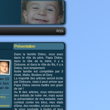
RSS
Présentation
Dans la famille Didou, vous avez
dans le rôle du père, Papa Didou,
dans le rôle de la mère, il y a
Didoune, et dans le rôle du fils, il y a
Didou, tout simplement.
Notre famille est complétée par 3
chats, Malie, Bouboo et Oory.
La majorité des articles seront écrits
en 13
par Didoune, mais il peut arriver que
re bon
Papa Didou vienne mettre son grain
ger de
de sel !
Au fil des articles, vous retrouverez
des extraits de notre vie, mais aussi
entry…
la présentation de ma maladie, mon
combat contre les kilos, mes états
menter
d'âme, des recettes, et plus encore...
Je vous souhaite à toutes et tous