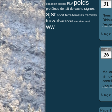
poids
31
PLV
occasion
piscine
signes
protéines de lait de vache
sjsr
sport
terre
tomates
tramway
Nous 
travail
Didou
vacances
vie
vêtement
j’espè
ww
└ Tags:
juil
26
Ma co
témoi
cont
blog 
└ Tags:
Page 1 