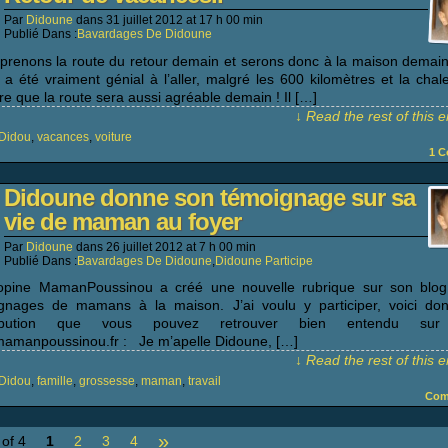
Par
Didoune
dans
31 juillet 2012
at
17 h 00 min
Publié Dans :
Bavardages De Didoune
prenons la route du retour demain et serons donc à la maison demain 
 a été vraiment génial à l’aller, malgré les 600 kilomètres et la chale
re que la route sera aussi agréable demain ! Il […]
↓ Read the rest of this 
Didou
,
vacances
,
voiture
1
C
Didoune donne son témoignage sur sa
vie de maman au foyer
Par
Didoune
dans
26 juillet 2012
at
7 h 00 min
Publié Dans :
Bavardages De Didoune
,
Didoune Participe
pine MamanPoussinou a créé une nouvelle rubrique sur son blog 
gnages de mamans à la maison. J’ai voulu y participer, voici d
ribution que vous pouvez retrouver bien entendu su
mamanpoussinou.fr : Je m’apelle Didoune, […]
↓ Read the rest of this 
Didou
,
famille
,
grossesse
,
maman
,
travail
Com
»
of 4
1
2
3
4