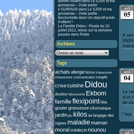
aurore colaert dans
Le SJSR et ma
grossesse – 2nde partie
août
e GUIRAUD
dans
Le SJSR et ma
05
grossesse – 2nde partie
feeclochette dans
Un objectif poids
d’atteint !
La Famille Didou - Pesée du 10
juillet 2012, retour sur la semaine
passée
dans
Poids
A ven
03/20
Archives
Intéri
Tags
achats
allergie
bisou
août
chaussons
04
couple
chaussures
communication
Didou
cuisine
crise
Le re
Ekbom
douleur
découverte
d’un r
flexipoint
famille
fête
de vi
gouter
grossesse
informatique
kilos
jardin
└ Tags:
langage des
jeu
lait
maladie
maman
signes
moral
nounou
médecin
juil