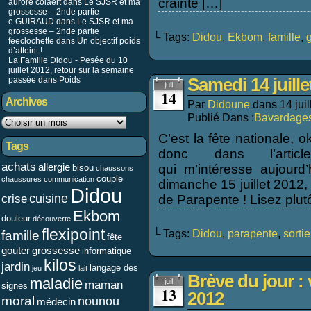
crainte […]
aurore colaert dans
Le SJSR et ma
grossesse – 2nde partie
e GUIRAUD
dans
Le SJSR et ma
grossesse – 2nde partie
└ Tags:
Didou
,
Ekbom
,
famille
,
feeclochette dans
Un objectif poids
d’atteint !
La Famille Didou - Pesée du 10
juillet 2012, retour sur la semaine
passée
dans
Poids
Samedi 14 juille
juil
14
Archives
Par
Didoune
dans
14 jui
Publié Dans :
Bavardage
C’est la fête nationale, o
Tags
donc dans l’arti
achats
allergie
qui m’intéresse aujour
bisou
chaussons
couple
chaussures
communication
dimanche 15 juillet 2012,
Didou
cuisine
crise
de Parapente ! Lisez plut
Ekbom
douleur
découverte
flexipoint
└ Tags:
Didou
,
parapente
,
sortie
famille
fête
gouter
grossesse
informatique
kilos
jardin
langage des
jeu
lait
Brève du jour : 
maladie
juil
maman
signes
13
2012
moral
nounou
médecin