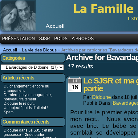
PRÉSENTATION
SJSR
POIDS
A PROPOS..
Accueil
»
La vie des Didous
»
Archives par catégories "Bavardages d
Archive for Bavarda
Catégories
17 results.
Articles récents
Le SJSR et ma 
juil
18
Du changement, encore du
partie
changement
Dernière polysomnographie,
Par
Didoune
dans
18 jui
nouveau traitement
Publié Dans :
Bavardage
Didoune le retour…
Un objectif poids d’atteint !
Pour lire le premier épis
Spam
mon récit.. Nous avions
Commentaires récents
avec brio. Le bébé se p
Didoune dans
Le SJSR et ma
semblait se développer
grossesse – 2nde partie